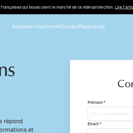
 françaises qui bousculent le marché de la vidéoprotection.
Lire l'art
Solutions
Conformité
Contact
Ressources
ns
Co
Prénom *
us répond
Email *
formations et