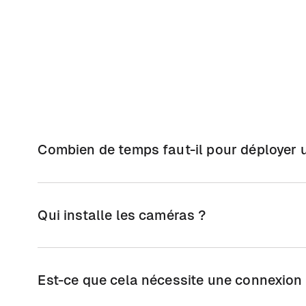
Combien de temps faut-il pour déployer un
Le déploiement est rapide : l’installation prend seul
fibre ni génie civil. Le dispositif est opérationnel i
Qui installe les caméras ?
Nos techniciens spécialisés assurent l’installation ini
Une fois en place, vos équipes sont autonomes, tout
Est-ce que cela nécessite une connexion 
permanent.