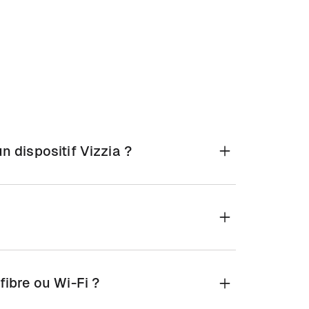
 dispositif Vizzia ?
ement quelques minutes et ne nécessite ni
mmédiatement, là où vous en avez besoin.
tiale et forment vos agents à leur utilisation.
 en bénéficiant d’un support technique
fibre ou Wi-Fi ?