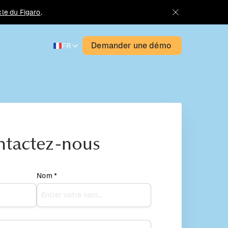
icle du Figaro
.
Demander une démo
FR
ntactez-nous
Nom *