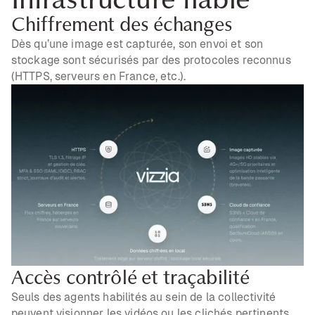
Chiffrement des échanges
Dès qu’une image est capturée, son envoi et son
stockage sont sécurisés par des protocoles reconnus
(HTTPS, serveurs en France, etc.).
Accès contrôlé et traçabilité
Seuls des agents habilités au sein de la collectivité
peuvent visionner les vidéos ou les clichés pertinents.