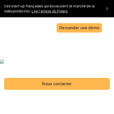
Ces start-up françaises qui bousculent le marché de la
vidéoprotection.
Lire l'article du Figaro
.
Demander une démo
RGPD & Conformité
Nous nous appuyons sur trois piliers :
Sécurité, Usage responsable et Conformité
Nous contacter