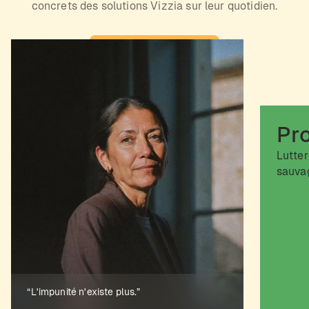
concrets des solutions Vizzia sur leur quotidien.
Demander une démo
Pr
Lutter
sauvag
“L'impunité n'existe plus.”