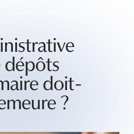
Solutions
Conformité
Contact
Ressources
istrative
e dépôts
maire doit-
demeure ?