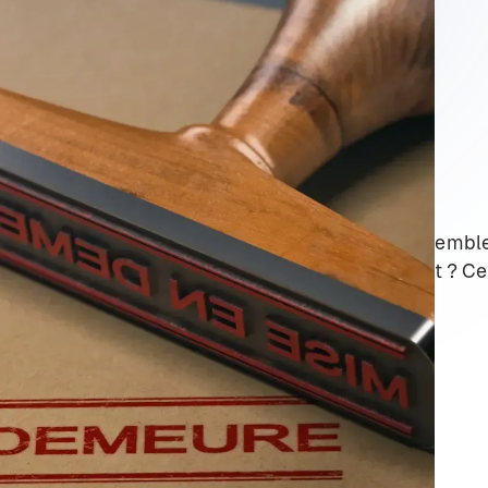
, via son article L541-3, offre aux maires un ensembl
 contre les
dépôts sauvages de déchets
. L’intérêt ? 
salubrité publique de son territoire.