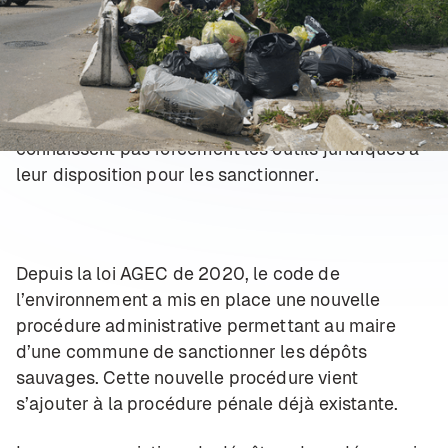
Pourquoi les
dépôts sauvages
sont-ils illégaux?
Qu’est ce qui les interdit? Quelles sont les
sanctions? Les collectivités sont souvent
démunies face aux dépôts sauvages et ne
connaissent pas forcément les outils juridiques à
leur disposition pour les sanctionner.
Depuis la loi AGEC de 2020, le code de
l’environnement a mis en place une nouvelle
procédure administrative permettant au maire
d’une commune de sanctionner les dépôts
sauvages. Cette nouvelle procédure vient
s’ajouter à la procédure pénale déjà existante.