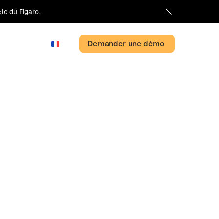
icle du Figaro
.
Demander une démo
FR