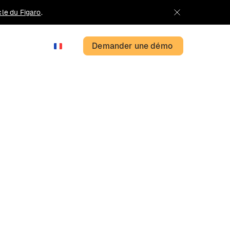
icle du Figaro
.
Demander une démo
FR