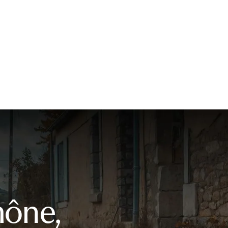
mône,