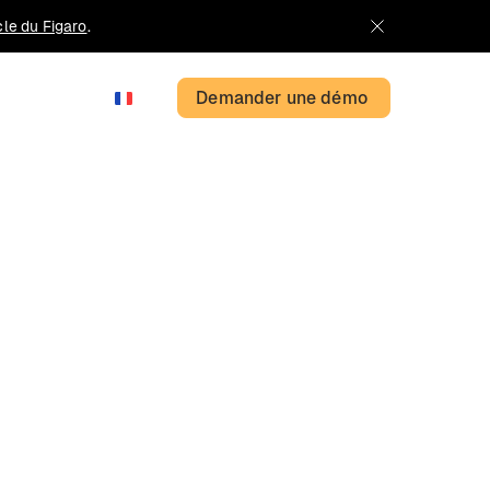
icle du Figaro
.
Demander une démo
FR