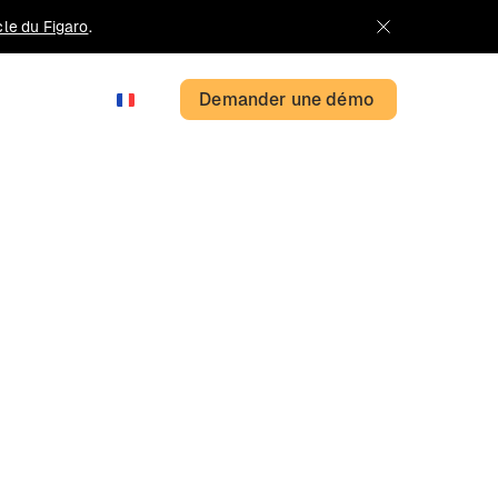
icle du Figaro
.
Demander une démo
FR