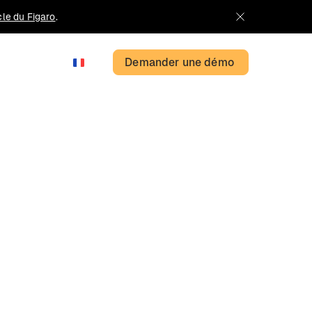
icle du Figaro
.
Demander une démo
FR