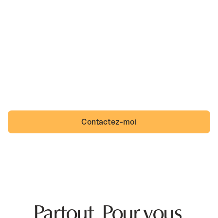
Ah, Lège-Cap-Ferret,
sa belle région et un quotidien que des incivilités
viennent troubler. Lège-Cap-Ferret n'a pas à s'y
résigner et Légeois non plus.
Contactez-moi
Partout. Pour vous.