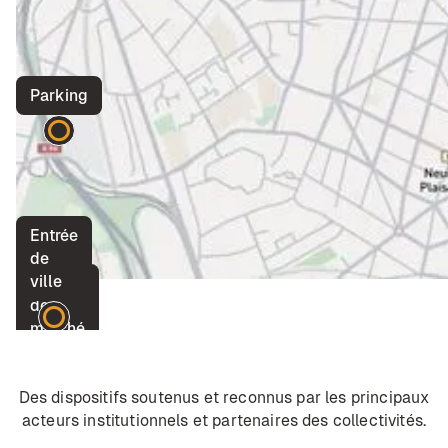
Parking
Entrée
de
ville
Place
de
marché
Des dispositifs soutenus et reconnus par les principaux
acteurs institutionnels et partenaires des collectivités.