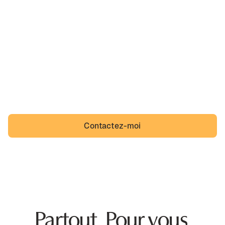
Ah, Le Puy-en-Velay,
sa belle région et un quotidien que des incivilités
viennent troubler. Le Puy-en-Velay n'a pas à s'y résigner
et Ponots non plus.
Contactez-moi
Partout. Pour vous.