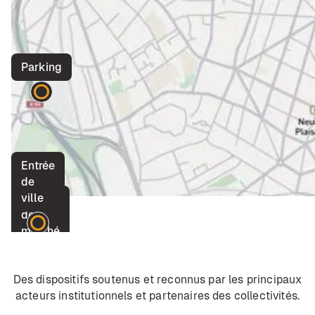
Parking
Entrée
de
ville
Place
de
marché
Des dispositifs soutenus et reconnus par les principaux
acteurs institutionnels et partenaires des collectivités.