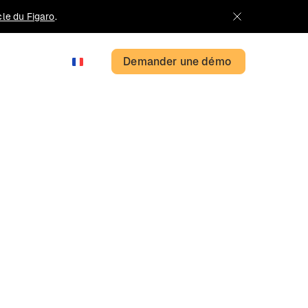
icle du Figaro
.
Demander une démo
FR