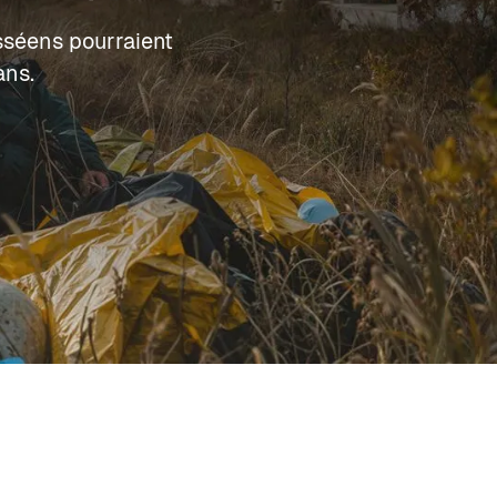
esséens pourraient
ans.