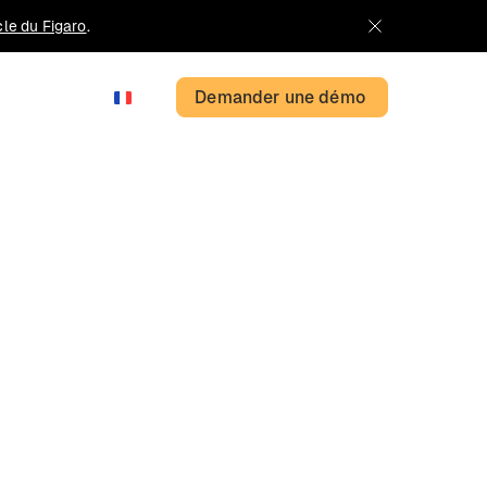
icle du Figaro
.
Demander une démo
FR