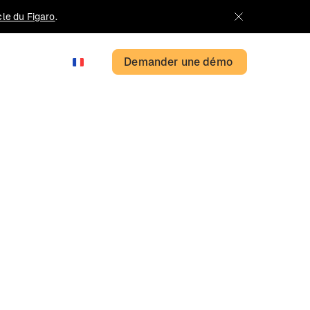
icle du Figaro
.
Demander une démo
FR