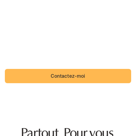
Ah, La Bruffière,
sa belle région et un quotidien que des incivilités
viennent troubler. La Bruffière n'a pas à s'y résigner et
Bruffièrois non plus.
Contactez-moi
Partout. Pour vous.