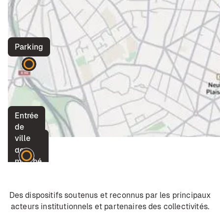
Parking
Entrée
de
ville
Place
de
marché
Des dispositifs soutenus et reconnus par les principaux
acteurs institutionnels et partenaires des collectivités.