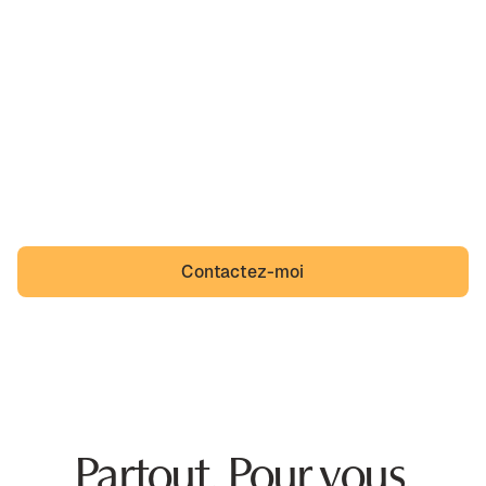
Ah, Jassans-Riottier,
sa belle région et un quotidien que des incivilités
viennent troubler. Jassans-Riottier n'a pas à s'y
résigner et Jassannais non plus.
Contactez-moi
Partout. Pour vous.