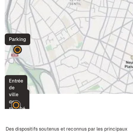
Parking
Entrée
de
ville
Place
de
marché
Des dispositifs soutenus et reconnus par les principaux