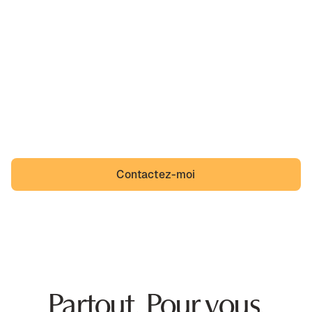
Ah, Forcalqueiret,
sa belle région et un quotidien que des incivilités
viennent troubler. Forcalqueiret n'a pas à s'y résigner et
Forcalqueiretois non plus.
Contactez-moi
Partout. Pour vous.