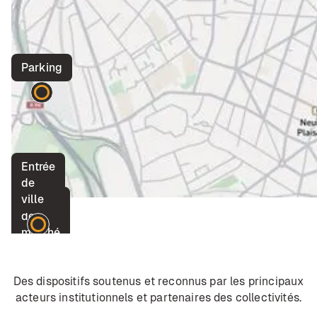
Parking
Entrée
de
ville
Place
de
marché
Des dispositifs soutenus et reconnus par les principaux
acteurs institutionnels et partenaires des collectivités.