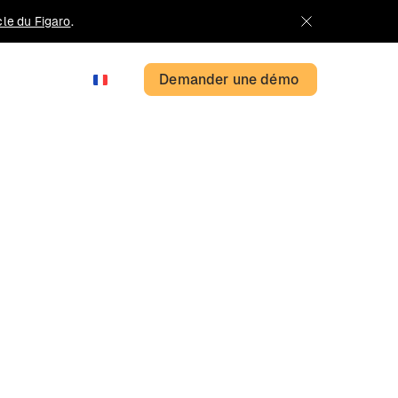
icle du Figaro
.
Demander une démo
FR