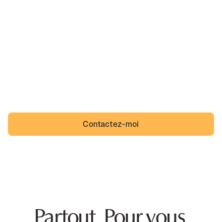
Ah, Cubzac-les-Ponts,
sa belle région et un quotidien que des incivilités
viennent troubler. Cubzac-les-Ponts n'a pas à s'y
résigner et Cubzaguais non plus.
Contactez-moi
Partout. Pour vous.