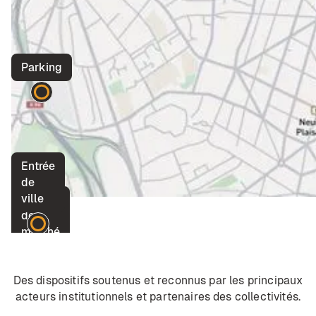
Parking
Entrée
de
ville
Place
de
marché
Des dispositifs soutenus et reconnus par les principaux
acteurs institutionnels et partenaires des collectivités.