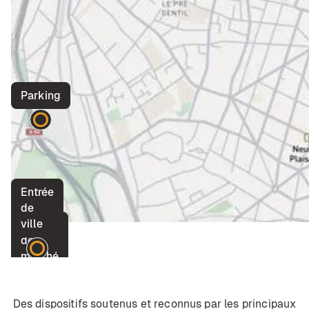
Parking
Entrée
de
ville
Place
de
marché
Des dispositifs soutenus et reconnus par les principaux