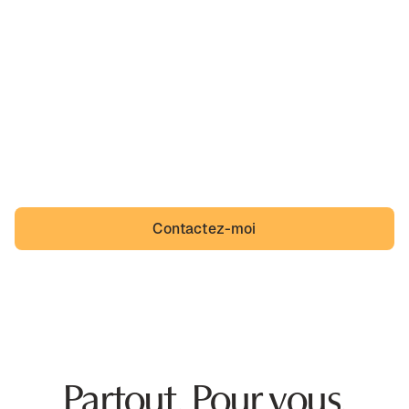
Ah, Bischheim,
sa belle région et un quotidien que des incivilités
viennent troubler. Bischheim n'a pas à s'y résigner et
Bischheimois non plus.
Contactez-moi
Partout. Pour vous.