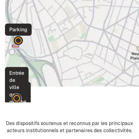
Parking
Entrée
de
ville
Place
de
marché
Des dispositifs soutenus et reconnus par les principaux
acteurs institutionnels et partenaires des collectivités.