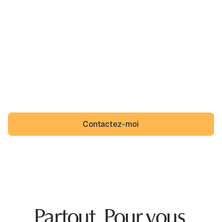
Ah, Bellerive-sur-Allier,
sa belle région et un quotidien que des incivilités
viennent troubler. Bellerive-sur-Allier n'a pas à s'y
résigner et Bellerivois non plus.
Contactez-moi
Partout. Pour vous.