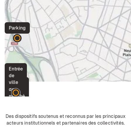
Parking
Entrée
de
ville
Place
de
marché
Des dispositifs soutenus et reconnus par les principaux
acteurs institutionnels et partenaires des collectivités.