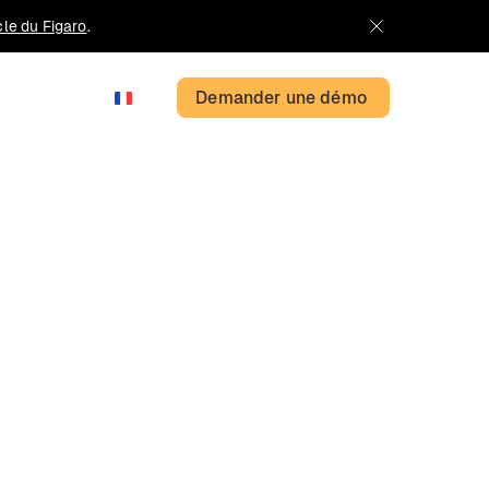
icle du Figaro
.
Demander une démo
FR