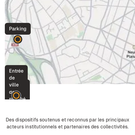
Parking
Entrée
de
ville
Place
de
marché
Des dispositifs soutenus et reconnus par les principaux
acteurs institutionnels et partenaires des collectivités.