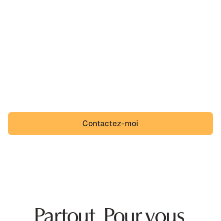
Ah, Aussonne,
sa belle région et un quotidien que des incivilités
viennent troubler. Aussonne n'a pas à s'y résigner et
Aussonnais non plus.
Contactez-moi
Partout. Pour vous.