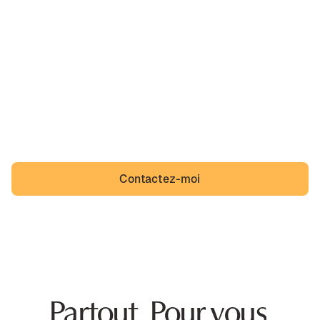
Ah, Arès,
sa belle région et un quotidien que des incivilités
viennent troubler. Arès n'a pas à s'y résigner et Arésiens
non plus.
Contactez-moi
Partout. Pour vous.