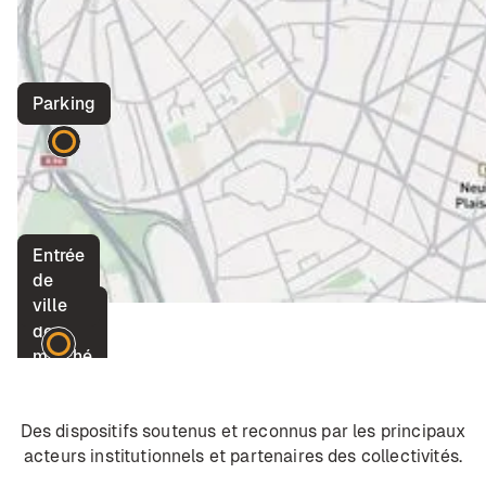
Parking
Entrée
de
ville
Place
de
marché
Des dispositifs soutenus et reconnus par les principaux
acteurs institutionnels et partenaires des collectivités.