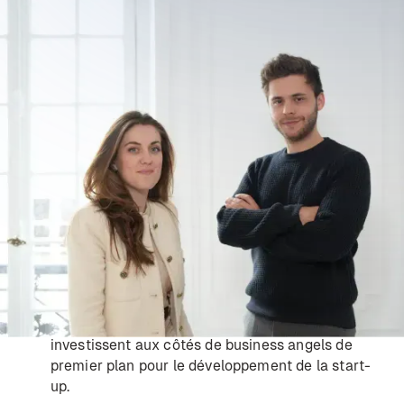
Vizzia est une cleantech pionnière dans la lutte
contre les dépôts sauvages.
Avec sa solution, Vizzia a pour objectif d’éviter le
déversement dans la nature de 110 000 tonnes de
déchets à horizon 2028.
Après deux ans de R&D et un déploiement dans
plus de 15 collectivités françaises, la solution
affiche 80% de diminution moyenne des dépôts
sauvages en 6 mois.
Aujourd’hui, Vizzia annonce une levée de fonds de
3,4 millions d'euros. SISTAFUND et Made for All
investissent aux côtés de business angels de
premier plan pour le développement de la start-
up.