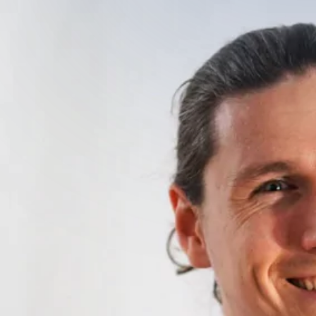
Bonjour V
?
Bonjour, je m’appelle Vince
Chez Vizzia, j’occupe le p
dépôts sauvages. J’ai d’a
mécanique), puis, avec mes 