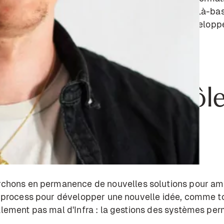
ng - où j’ai travaillé pour le compte de Renault. Là-ba
our notamment les localiser sur la route et développe
ous décrire ton rôl
rchons en permanence de nouvelles solutions pour amé
 process pour développer une nouvelle idée, comme to
ement pas mal d'Infra : la gestions des systèmes perm