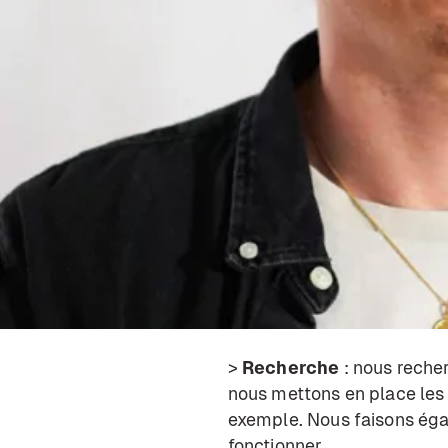
Groupe Altran - en consulti
des véhicules autonomes, p
j’ai rejoint Vizzia.
Peux-tu n
mots ?
Je dirais :
>
Recherche
: nous reche
nous mettons en place les
exemple. Nous faisons égal
fonctionner.