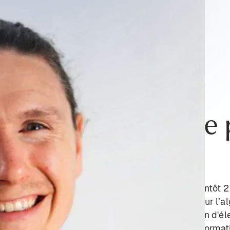
incent, peux-tu te 
nt GUÉRIN, et je suis arrivé chez Vizzia il y a bientôt
oste de "Computer Vision Engineer", je travaille sur l’
bord eu un diplôme en Mécatronique (combinaison d'éle
différentes expériences, j’ai convergé vers l’informati