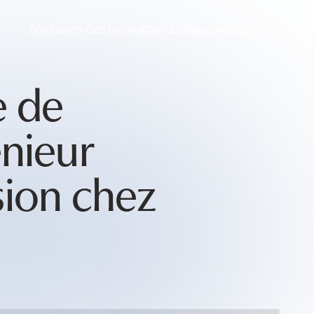
Solutions
Conformité
Contact
Ressources
e de
énieur
ion chez