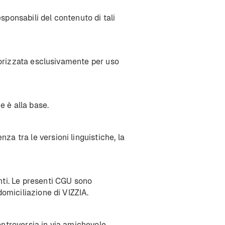
sponsabili del contenuto di tali
autorizzata esclusivamente per uso
e è alla base.
za tra le versioni linguistiche, la
e
anti. Le presenti CGU sono
 domiciliazione di VIZZIA.
ontroversia in via amichevole.