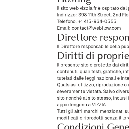
Il sito web vizzia.fr è ospitato da
Indirizzo: 398 11th Street, 2nd Fl
Telefono:
+1 415-964-0555
Email:
contact@webflow.com
Direttore respon
Il Direttore responsabile della pu
Diritti di propri
Il presente sito è protetto dai diri
contenuti, quali testi, grafiche, i
tutelati dalle leggi nazionali e int
Qualsiasi utilizzo, riproduzione o
severamente vietata. Salvo diversa i
sito nonché al sito stesso, inclusi 
appartengono a VIZZIA.
Tutti gli altri marchi menzionati s
modificati o riprodotti senza il lo
Condizioni Genera