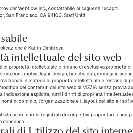
l provider Webflow Inc., contattabile ai seguenti recapiti:
oor, San Francisco, CA 94103, Stati Uniti
sabile
bblicazione è Katrin Dimitrova.
età intellettuale del sito web
tti di proprietà intellettuale e rimane di esclusiva proprietà di
nformazioni, motivi, loghi, design, banche dati, immagini, suon
ernazionali in materia di proprietà intellettuale e restano di p
 modifica dei contenuti del sito web di VIZZIA senza previa a
ndicazione esplicita, tutti i diritti di proprietà intellettuale
i nomi di dominio, l'organizzazione e il layout del sito e i softw
ul sito sono marchi registrati dei rispettivi proprietari e non p
ro consenso.
li di Utilizzo del sito interne